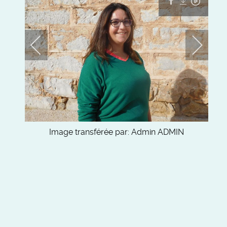
Image transférée par:
Admin ADMIN
Camera:
NIKON COOLPIX S7000
Aperture:
f/6
Exposure Time:
1/400
Iso:
125
Focal Length:
4
Date:
October 2nd, 2022