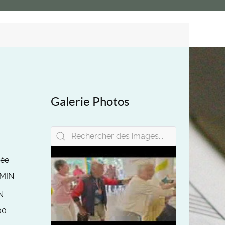
Galerie Photos
rée
MIN
N
00