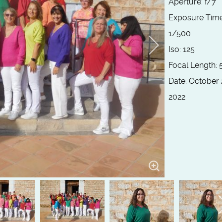
Aperture:
f/7
Exposure Time
1/500
Iso:
125
Focal Length:
Date:
October 
2022