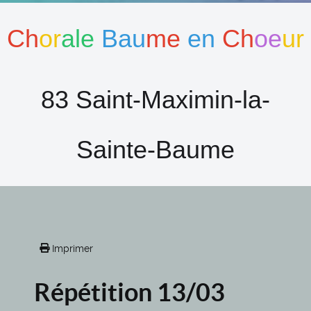
Ch
or
ale
Bau
me
en
Ch
oe
ur
83 Saint-Maximin-la-
Sainte-Baume
Imprimer
Répétition 13/03